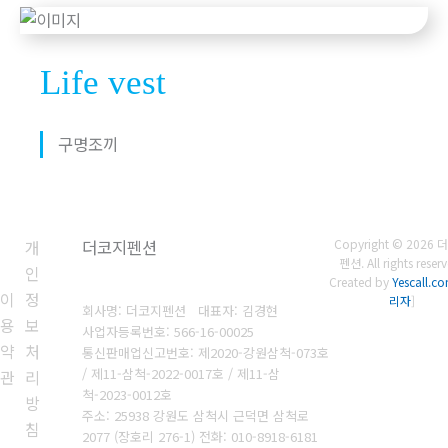
Life vest
구명조끼
개
더코지펜션
Copyright © 2026
펜션. All rights reser
인
Created by
Yescall.c
이
정
리자
]
회사명: 더코지펜션 대표자: 김경현
용
보
사업자등록번호: 566-16-00025
약
처
통신판매업신고번호: 제2020-강원삼척-073호
/ 제11-삼척-2022-0017호 / 제11-삼
관
리
척-2023-0012호
방
주소: 25938 강원도 삼척시 근덕면 삼척로
침
2077 (장호리 276-1)
전화: 010-8918-6181