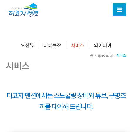
콘
텐
츠
로
건
너
오션뷰
바비큐장
서비스
와이파이
뛰
홈
Speciality
서비스
기
서비스
더코지 펜션에서는 스노쿨링 장비와 튜브, 구명조
끼를 대여해 드립니다.