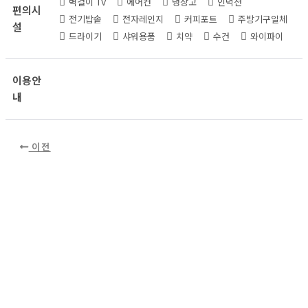
벽걸이 TV
에어컨
냉장고
인덕션
편의시
전기밥솥
전자레인지
커피포트
주방기구일체
설
드라이기
샤워용품
치약
수건
와이파이
이용안
내
이전