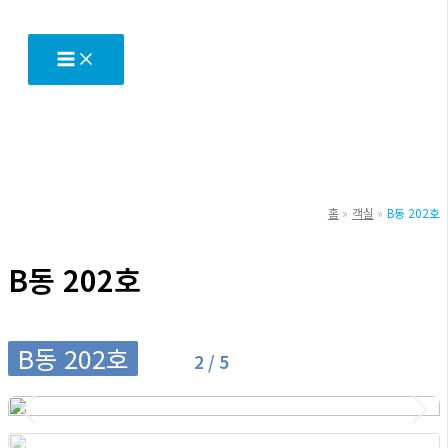
텐
츠
로
건
너
뛰
기
홈
객실
B동 202호
B동 202호
B동 202호
2 / 5