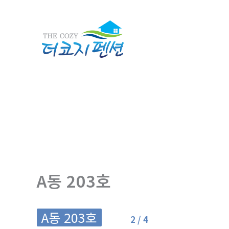
콘
텐
츠
로
건
너
뛰
기
A동 203호
A동 203호
2 / 4