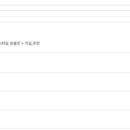
스타일 온돌방 + 거실,주방
원